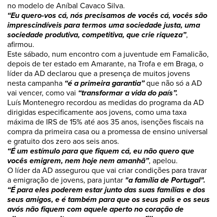
no modelo de Aníbal Cavaco Silva.
“Eu quero-vos cá, nós precisamos de vocês cá, vocês são
imprescindíveis para termos uma sociedade justa, uma
sociedade produtiva, competitiva, que crie riqueza”
,
afirmou.
Este sábado, num encontro com a juventude em Famalicão,
depois de ter estado em Amarante, na Trofa e em Braga, o
líder da AD declarou que a presença de muitos jovens
nesta campanha
“é a primeira garantia”
que não só a AD
vai vencer, como vai
“transformar a vida do país”.
Luís Montenegro recordou as medidas do programa da AD
dirigidas especificamente aos jovens, como uma taxa
máxima de IRS de 15% até aos 35 anos, isenções fiscais na
compra da primeira casa ou a promessa de ensino universal
e gratuito dos zero aos seis anos.
“É um estímulo para que fiquem cá, eu não quero que
vocês emigrem, nem hoje nem amanhã”
, apelou.
O líder da AD assegurou que vai criar condições para travar
a emigração de jovens, para juntar
"a família de Portugal".
“É para eles poderem estar junto das suas famílias e dos
seus amigos, e é também para que os seus pais e os seus
avós não fiquem com aquele aperto no coração de