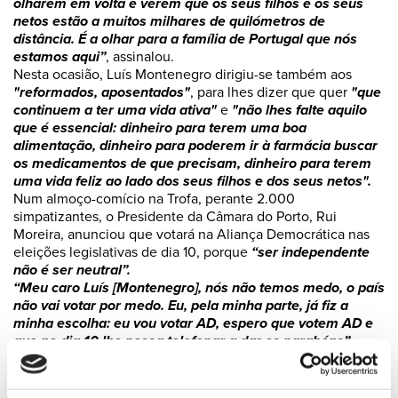
olharem em volta e verem que os seus filhos e os seus
netos estão a muitos milhares de quilómetros de
distância. É a olhar para a família de Portugal que nós
estamos aqui”
, assinalou.
Nesta ocasião, Luís Montenegro dirigiu-se também aos
"reformados, aposentados"
, para lhes dizer que quer
"que
continuem a ter uma vida ativa"
e
"não lhes falte aquilo
que é essencial: dinheiro para terem uma boa
alimentação, dinheiro para poderem ir à farmácia buscar
os medicamentos de que precisam, dinheiro para terem
uma vida feliz ao lado dos seus filhos e dos seus netos".
Num almoço-comício na Trofa, perante 2.000
simpatizantes, o Presidente da Câmara do Porto, Rui
Moreira, anunciou que votará na Aliança Democrática nas
eleições legislativas de dia 10, porque
“ser independente
não é ser neutral”.
“Meu caro Luís [Montenegro], nós não temos medo, o país
não vai votar por medo. Eu, pela minha parte, já fiz a
minha escolha: eu vou votar AD, espero que votem AD e
que no dia 10 lhe possa telefonar a dar os parabéns”
,
disse.
Rui Moreira justificou ainda o seu apoio à AD quer pelas
qualidades humanas e políticas de Montenegro, quer pelo