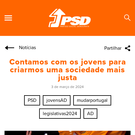
Notícias
Partilhar
Se
Contamos com os jovens para
criarmos uma sociedade mais
justa
3 de março de 2024
PSD
jovensAD
mudarportugal
legislativas2024
AD