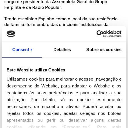
cargo de presidente da Assembleia Geral do Grupo
Ferpinta e da Rádio Popular.
Tendo escolhido Espinho como o local da sua residência
de família, foi membro das principais instituições da
cidade: Assembleia Municipal, da qual foi Presidente, e
Câmara Municipal, onde foi vereador.
Em 2002, numa eleição que deu a vitória ao PSD, tornou-
Consentir
Detalhes
Sobre os cookies
se deputado à Assembleia da República. Foi eleito noutras
quatro eleições legislativas (2005, 2009, 2011 e 2015),
ocupando o cargo de deputado ao longo de 16 anos, tendo
sido
Presidente da bancada parlamentar entre 2011 e
Este Website utiliza Cookies
2017
.
Utilizamos cookies para melhorar o acesso, navegação e 
desempenho do Website, para adaptar o Website e os 
A 28 de maio de 2022 vence as eleições diretas do PSD
conteúdos às suas preferências e para analisar a sua 
com 72,48% dos votos.
Toma posse como Presidente do
PSD no
40º Congresso Nacional
com o lema “Acreditar”
.
utilização. Por defeito, só os cookies estritamente 
necessários se encontram ativos. Poderá aceitar ou 
Luís Montenegro é reeleito nas eleições diretas de 2024 e
rejeitar todos os cookies, aceitar seleção nos botões 
elege a sua Comissão Política no
42º Congresso Nacional
apresentados ou gerir ou desativar alguns destes 
do PSD
em Braga, no dia 19 e 20 de outubro de 2024, com
cookies, clicando em “Personalizar”. Para mais 
a mensagem "Portugal no Bom Caminho".