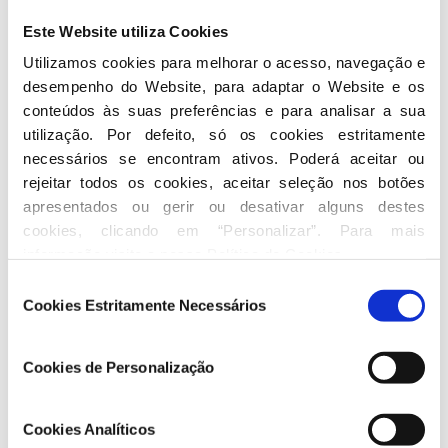
Professor do Ensino Básico e Secundário
Este Website utiliza Cookies
Utilizamos cookies para melhorar o acesso, navegação e 
Cargos que desempenha
desempenho do Website, para adaptar o Website e os 
conteúdos às suas preferências e para analisar a sua 
Membro da Assembleia Municipal de Viseu
utilização. Por defeito, só os cookies estritamente 
necessários se encontram ativos. Poderá aceitar ou 
Seguir nas redes sociais
rejeitar todos os cookies, aceitar seleção nos botões 
apresentados ou gerir ou desativar alguns destes 
cookies, clicando em “Personalizar”. Para mais 
informação visite a nossa 
Política de Cookies
.
Seleção
Cookies Estritamente Necessários
de
consentimento
Conheça toda a atividade de Pedro
Alves
Cookies de Personalização
No Parlamento
Cookies Analíticos