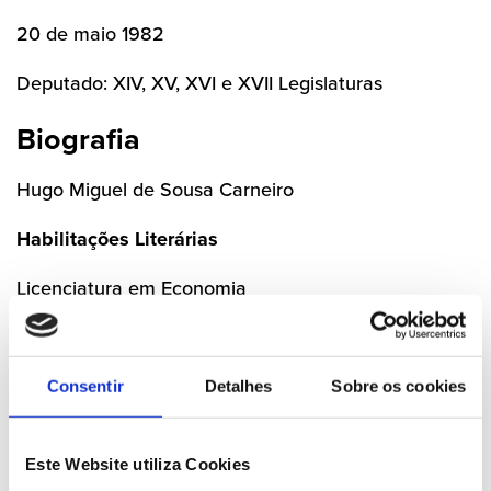
20 de maio 1982
Deputado: XIV, XV, XVI e XVII Legislaturas
Biografia
Hugo Miguel de Sousa Carneiro
Habilitações Literárias
Licenciatura em Economia
Licenciatura em Direito
Especialização em Direito das Autarquias Locais
Pós-Graduação em Direito Fiscal
Consentir
Detalhes
Sobre os cookies
Profissão
Este Website utiliza Cookies
Técnico Superior do Banco de Portugal