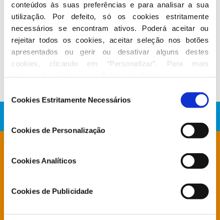
conteúdos às suas preferências e para analisar a sua 
utilização. Por defeito, só os cookies estritamente 
Conheça a atividade de Alberto
necessários se encontram ativos. Poderá aceitar ou 
Fonseca
rejeitar todos os cookies, aceitar seleção nos botões 
apresentados ou gerir ou desativar alguns destes 
No Parlamento
cookies, clicando em “Personalizar”. Para mais 
informação visite a nossa 
Política de Cookies
.
Seleção
Cookies Estritamente Necessários
de
consentimento
Cookies de Personalização
Está à procura de algo específico?
Cookies Analíticos
Notícias
Cookies de Publicidade
Deputados