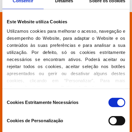
Consentir
Detalhes
Sobre os cookies
Este Website utiliza Cookies
Está à procura de algo específico?
Utilizamos cookies para melhorar o acesso, navegação e 
desempenho do Website, para adaptar o Website e os 
Partido
conteúdos às suas preferências e para analisar a sua 
utilização. Por defeito, só os cookies estritamente 
necessários se encontram ativos. Poderá aceitar ou 
Grupo Parlamentar
rejeitar todos os cookies, aceitar seleção nos botões 
apresentados ou gerir ou desativar alguns destes 
cookies, clicando em “Personalizar”. Para mais 
Povo Livre
informação visite a nossa 
Política de Cookies
.
Seleção
Cookies Estritamente Necessários
Contactos
de
consentimento
Cookies de Personalização
Aderir