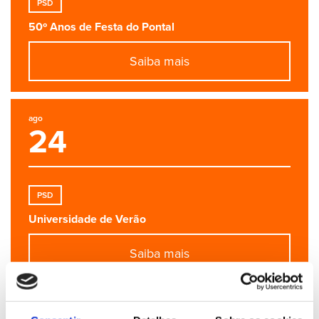
PSD
50º Anos de Festa do Pontal
Saiba mais
ago
24
PSD
Universidade de Verão
Saiba mais