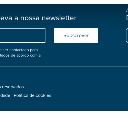
reva a nossa newsletter
Submit
boostrap
col
 ser contactado para
atados de acordo com a
s reservados
Footer
Social
cidade
·
Política de cookies
Media