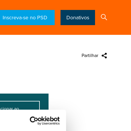
Inscreva-se no PSD
Donativos
Partilhar
Search
cionar ao
lendário