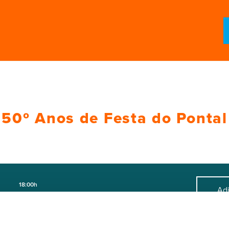
50º Anos de Festa do Pontal
18:00h
Adi
Quarteira
Ca