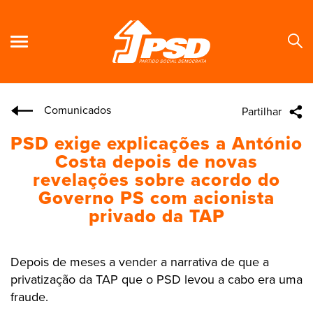
Comunicados
Partilhar
Se
PSD exige explicações a António
Costa depois de novas
revelações sobre acordo do
Governo PS com acionista
privado da TAP
Depois de meses a vender a narrativa de que a
privatização da TAP que o PSD levou a cabo era uma
fraude.