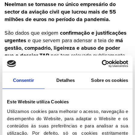
Neelman se tornasse no único empresário do
sector da aviação civil que lucrou mais de 55
milhões de euros no período da pandemia.
São dados que exigem
confirmação e justificações
urgentes
e que servem para adensar a teia de
má
gestão, compadrio, ligeireza e abuso de poder
que o dossier TAP
nos tem relevado publicamente.
A gravidade dos factos reforça as preocupações do
PSD
que reitera a necessidade de
ouvir o Primeiro-
ministro num tema da maior importância para o
Consentir
Detalhes
Sobre os cookies
país.
Consideramos que é o responsável máximo de tudo
Este Website utiliza Cookies
o que se passou nos últimos 7 anos na TAP.
Utilizamos cookies para melhorar o acesso, navegação e 
desempenho do Website, para adaptar o Website e os 
O PSD pediu a audição urgente de Pedro
conteúdos às suas preferências e para analisar a sua 
Marques, Lacerda Machado, Miguel Cruz e demais
utilização. Por defeito, só os cookies estritamente 