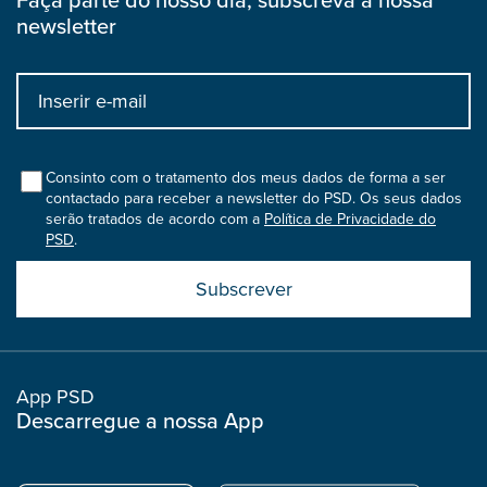
Faça parte do nosso dia, subscreva a nossa
newsletter
Input
bootstrap
col
Consinto com o tratamento dos meus dados de forma a ser
contactado para receber a newsletter do PSD. Os seus dados
serão tratados de acordo com a
Política de Privacidade do
PSD
.
Submit
boostrap
col
App PSD
Descarregue a nossa App