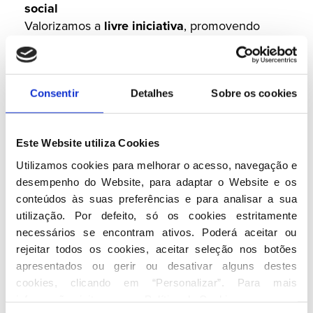
social
Valorizamos a
livre iniciativa
, promovendo
crescimento e competitividade
.
Diálogo e moderação
Uma sociedade
plural
, sem preconceitos nem
Consentir
Detalhes
Sobre os cookies
xenofobia.
Compromisso europeu e laços lusófonos
Construímos a Europa, preservando a
identidade
Este Website utiliza Cookies
nacional
e reforçando relações com países de
língua portuguesa.
Utilizamos cookies para melhorar o acesso, navegação e 
Humanismo acima de tudo
desempenho do Website, para adaptar o Website e os 
conteúdos às suas preferências e para analisar a sua 
Liberdade, igualdade e solidariedade
como
utilização. Por defeito, só os cookies estritamente 
princípios estruturantes.
necessários se encontram ativos. Poderá aceitar ou 
Respeito pelas crenças e valores do povo
rejeitar todos os cookies, aceitar seleção nos botões 
português
apresentados ou gerir ou desativar alguns destes 
Não confessional, mas
inspirado no humanismo
cookies, clicando em “Personalizar”. Para mais 
cristão
.
informação visite a nossa 
Política de Cookies
.
Inclusão e cooperação entre classes sociais