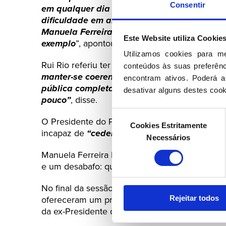
Consentir
em qualquer dia do ano”. “Em particular no
dificuldade em arranjar mulheres para a pol
Manuela Ferreira Leite obviamente que é cat
Este Website utiliza Cookie
exemplo
”, apontou.
Utilizamos cookies para m
Rui Rio referiu ter visto muitas vezes Manuela 
conteúdos às suas preferênci
manter-se coerente e de bem consigo mesm
encontram ativos. Poderá ac
pública completamente desinteressada, os 
desativar alguns destes cook
pouco”
, disse.
Seleção
O Presidente do PSD considera que Manuela F
Cookies Estritamente
de
incapaz de
“ceder aos seus princípios”. “A 
Necessários
consentimento
Manuela Ferreira Leite deixou um desejo –
“vo
e um desabafo: que nunca quis ser igual aos 
No final da sessão, Lina Lopes, das MSD, e Isa
Rejeitar todos
ofereceram um presente a Manuela Ferreira Le
da ex-Presidente do PSD).