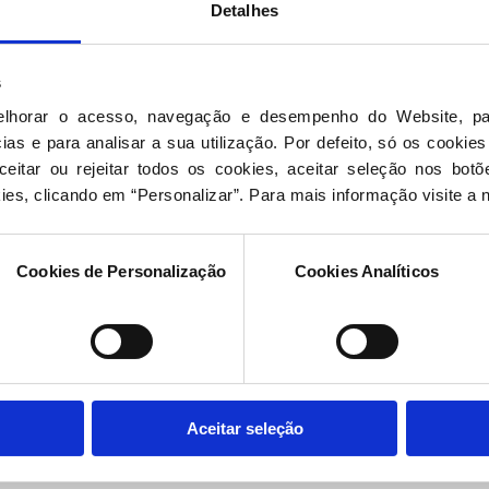
Detalhes
 Dia da Mulher, quando nós temos tanta
ítica, mostrar um exemplo como o da dra.
ivar as mulheres para a política, é dar um bom
s
elhorar o acesso, navegação e desempenho do Website, pa
Ferreira Leite a
“preferir comprar uma guerra, mas
as e para analisar a sua utilização. Por defeito, só os cookies
o”. “É uma pessoa que sempre esteve na vida
eitar ou rejeitar todos os cookies, aceitar seleção nos botõ
aspetos de ordem material interessam-lhe
ies, clicando em “Personalizar”. Para mais informação visite a 
erreira Leite é uma
“mulher de convicções”
e
Cookies de Personalização
Cookies Analíticos
dra. deve estar muito de bem consigo”
, salientou.
ltar a ver o PSD à frente dos destinos do país”
–
homens.
bel Meirelles, da Comissão Política Nacional do PSD,
Aceitar seleção
ite (uma peça em vidro com o rosto representado