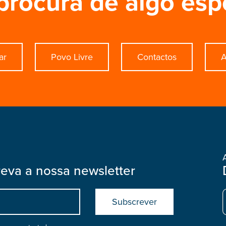
procura de algo esp
ar
Povo Livre
Contactos
A
reva a nossa newsletter
Submit
boostrap