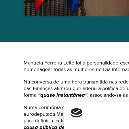
Manuela Ferreira Leite foi a personalidade es
homenagear todas as mulheres no Dia Internac
Na conversa de uma hora transmitida nas redes
das Finanças afirmou que aderiu à política d
forma
“quase instantânea”
, associando-se às
Numa cerimónia que juntou representantes das 
eurodeputada Maria da Graça Carvalho), e em
para definir a ex-líder do PSD, Rui Rio elogio
causa pública de forma desinteressada”,
co