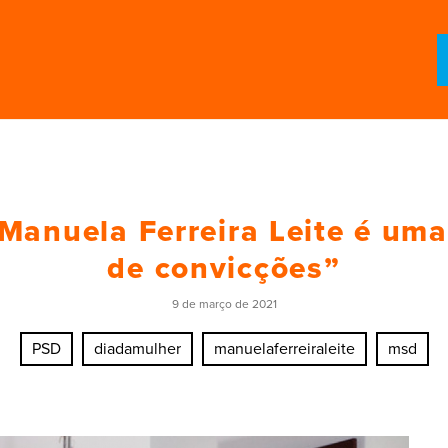
 Manuela Ferreira Leite é um
de convicções”
9 de março de 2021
PSD
diadamulher
manuelaferreiraleite
msd