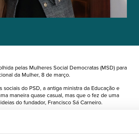
colhida pelas Mulheres Social Democratas (MSD) para
ional da Mulher, 8 de março.
 sociais do PSD, a antiga ministra da Educação e
e uma maneira quase casual, mas que o fez de uma
 ideias do fundador, Francisco Sá Carneiro.
MSD de todos os distritos do País (e ainda a
 que todas as mulheres escolheram uma palavra
u Manuela Ferreira Leite como
“exemplo de serviço à
nsiderando-a merecedora de
“uma homenagem