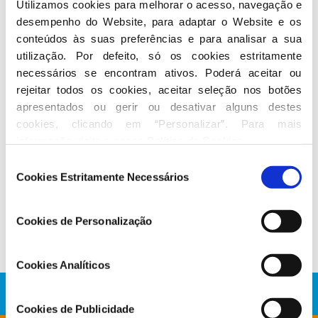
Utilizamos cookies para melhorar o acesso, navegação e 
desempenho do Website, para adaptar o Website e os 
conteúdos às suas preferências e para analisar a sua 
Seguir nas redes sociais
utilização. Por defeito, só os cookies estritamente 
necessários se encontram ativos. Poderá aceitar ou 
rejeitar todos os cookies, aceitar seleção nos botões 
apresentados ou gerir ou desativar alguns destes 
cookies, clicando em “Personalizar”. Para mais 
informação visite a nossa 
Política de Cookies
.
Seleção
Conheça a atividade de Hugo Carneiro
Cookies Estritamente Necessários
de
consentimento
No Parlamento
Cookies de Personalização
Cookies Analíticos
Cookies de Publicidade