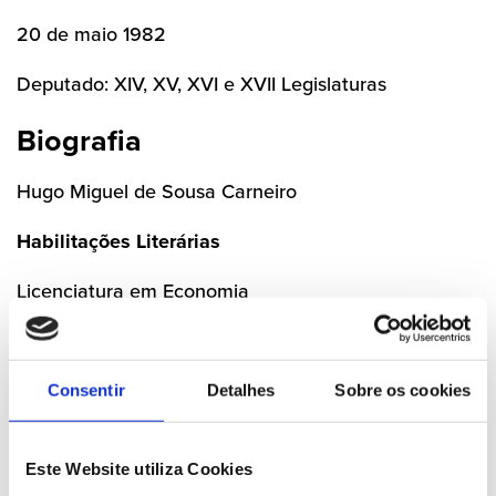
20 de maio 1982
Deputado: XIV, XV, XVI e XVII Legislaturas
Biografia
Hugo Miguel de Sousa Carneiro
Habilitações Literárias
Licenciatura em Economia
Licenciatura em Direito
Especialização em Direito das Autarquias Locais
Pós-Graduação em Direito Fiscal
Consentir
Detalhes
Sobre os cookies
Profissão
Este Website utiliza Cookies
Técnico Superior do Banco de Portugal