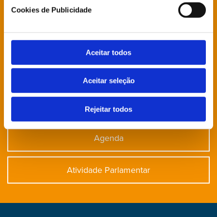
Está à procura de algo específico?
Cookies de Publicidade
Notícias
Aceitar todos
Deputados
Aceitar seleção
Direção Grupo Parlamentar
Rejeitar todos
Agenda
Atividade Parlamentar