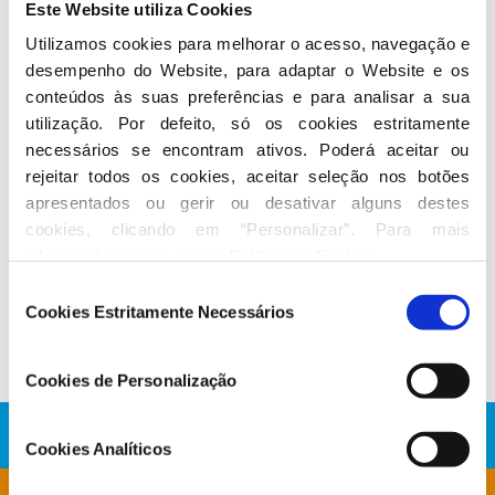
Este Website utiliza Cookies
Utilizamos cookies para melhorar o acesso, navegação e 
Seguir nas redes sociais
desempenho do Website, para adaptar o Website e os 
conteúdos às suas preferências e para analisar a sua 
utilização. Por defeito, só os cookies estritamente 
necessários se encontram ativos. Poderá aceitar ou 
rejeitar todos os cookies, aceitar seleção nos botões 
apresentados ou gerir ou desativar alguns destes 
cookies, clicando em “Personalizar”. Para mais 
Conheça a atividade de Carla Barros
informação visite a nossa 
Política de Cookies
.
Seleção
No Parlamento
Cookies Estritamente Necessários
de
consentimento
Cookies de Personalização
Cookies Analíticos