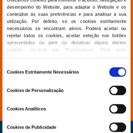
Partido
desempenho do Website, para adaptar o Website e os 
conteúdos às suas preferências e para analisar a sua 
utilização. Por defeito, só os cookies estritamente 
Grupo Parlamentar
necessários se encontram ativos. Poderá aceitar ou 
rejeitar todos os cookies, aceitar seleção nos botões 
Povo Livre
apresentados ou gerir ou desativar alguns destes 
cookies, clicando em “Personalizar”. Para mais 
informação visite a nossa 
Política de Cookies
.
Contactos
Seleção
Cookies Estritamente Necessários
de
consentimento
Aderir
Cookies de Personalização
Distritais e Secções
Cookies Analíticos
Cookies de Publicidade