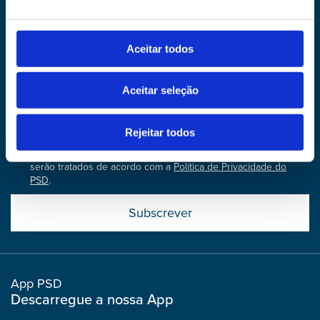
Newsletter
Faça parte do nosso dia, subscreva a nossa
newsletter
Aceitar todos
Input
Aceitar seleção
bootstrap
col
Rejeitar todos
Consinto com o tratamento dos meus dados de forma a ser
contactado para receber a newsletter do PSD. Os seus dados
serão tratados de acordo com a
Política de Privacidade do
PSD
.
Submit
boostrap
col
App PSD
Descarregue a nossa App