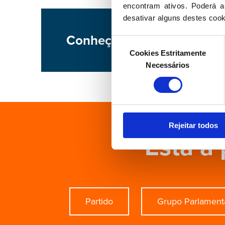
encontram ativos. Poderá ac
desativar alguns destes cook
Conheça a atividade de S
Seleção
Cookies Estritamente
de
Necessários
consentimento
Rejeitar todos
Está à 
Partido
Grupo Parlament