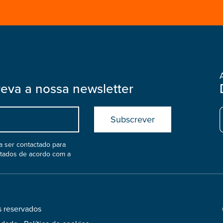
reva a nossa newsletter
Submit
boostrap
col
 ser contactado para
atados de acordo com a
s reservados
Footer