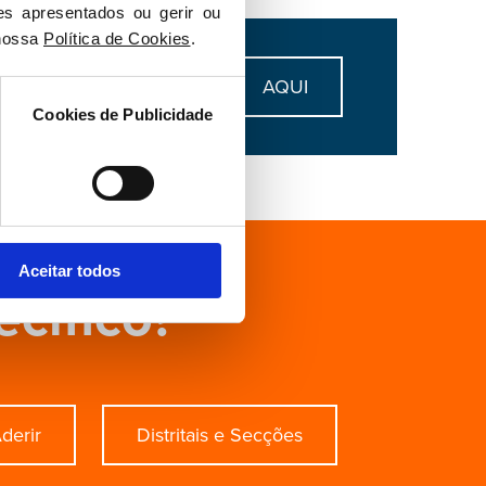
es apresentados ou gerir ou 
nossa 
Política de Cookies
.
eu
AQUI
Cookies de Publicidade
Aceitar todos
ecífico?
derir
Distritais e Secções