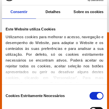
Consentir
Detalhes
Sobre os cookies
Este Website utiliza Cookies
Utilizamos cookies para melhorar o acesso, navegação e 
Está à procura de algo específico?
desempenho do Website, para adaptar o Website e os 
conteúdos às suas preferências e para analisar a sua 
utilização. Por defeito, só os cookies estritamente 
Partido
necessários se encontram ativos. Poderá aceitar ou 
rejeitar todos os cookies, aceitar seleção nos botões 
apresentados ou gerir ou desativar alguns destes 
Grupo Parlamentar
cookies, clicando em “Personalizar”. Para mais 
informação visite a nossa 
Política de Cookies
.
Povo Livre
Seleção
Cookies Estritamente Necessários
de
consentimento
Contactos