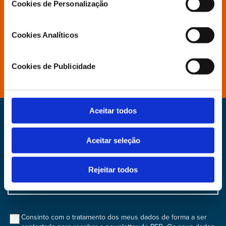
Cookies de Personalização
Aderir
Cookies Analíticos
Distritais e Secções
Cookies de Publicidade
Aceitar todos
Newsletter
Faça parte do nosso dia, subscreva a nossa
Aceitar seleção
newsletter
Rejeitar todos
Input
bootstrap
col
Consinto com o tratamento dos meus dados de forma a ser