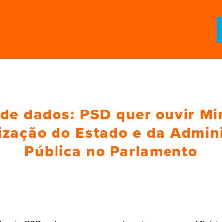
 de dados: PSD quer ouvir Mi
zação do Estado e da Admin
Pública no Parlamento