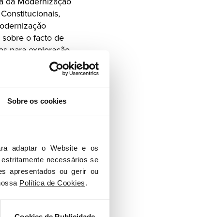
ra da Modernização
Constitucionais,
Modernização
 sobre o facto de
os para exploração
cidadãos, a
e navegação de
Sobre os cookies
formas essas da
ão pode passar
 passa a este
ra adaptar o Website e os 
 estritamente necessários se 
ção de Dados,
es apresentados ou gerir ou 
to do Regulamento
nossa 
Política de Cookies
.
ue assegura a
ido apurado, no
ção.
Cookies de Publicidade