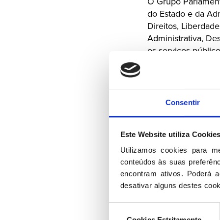
O Grupo Parlament
do Estado e da Adm
Direitos, Liberdad
Administrativa, De
os serviços públic
comercial da Googl
Para o PSD, “envol
eventual partilha 
Consentir
cidadãos em plataf
responsabilidade 
incólume e merece 
Este Website utiliza Cookie
respeito”.
Utilizamos cookies para m
conteúdos às suas preferênci
A bancada social-
encontram ativos. Poderá ac
entidade administr
desativar alguns destes cook
Geral de Proteção 
execução do RGPD n
Seleção
âmbito dos respetiv
Cookies Estritamente
de