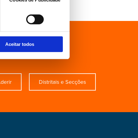
ecífico?
Aceitar todos
derir
Distritais e Secções