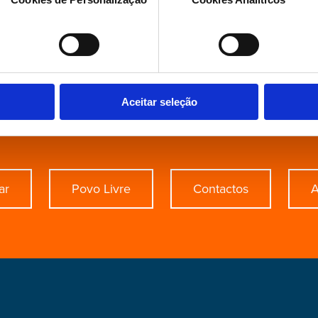
procura de algo esp
Aceitar seleção
ar
Povo Livre
Contactos
A