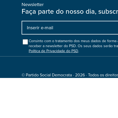
Newsletter
Faça parte do nosso dia, subsc
Input
bootstrap
col
Consinto com o tratamento dos meus dados de forma a
receber a newsletter do PSD. Os seus dados serão tr
Política de Privacidade do PSD
.
© Partido Social Democrata · 2026 · Todos os direito
Termos e condições de utilização
·
Política de priva