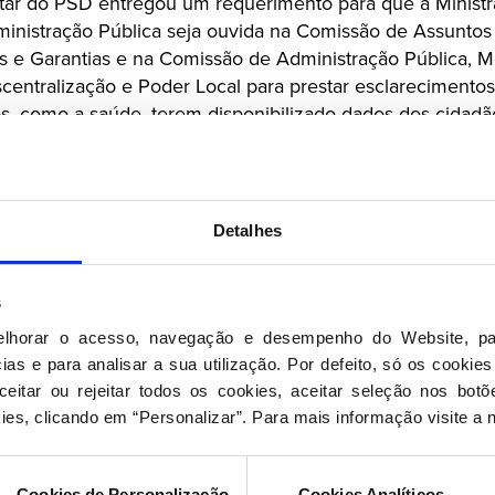
ar do PSD entregou um requerimento para que a Minist
inistração Pública seja ouvida na Comissão de Assuntos 
es e Garantias e na Comissão de Administração Pública, 
scentralização e Poder Local para prestar esclarecimentos
os, como a saúde, terem disponibilizado dados dos cidadã
e e outras marcas ligadas à publicidade.
vendo potencial desrespeito pela proteção de dados dos 
indevida decorrente da exploração comercial de dados d
Detalhes
ormas de serviços públicos disponíveis na internet, plata
do Governo português, é uma situação preocupante que n
ser esclarecida, sendo imprescindível perceber o que se
s
elhorar o acesso, navegação e desempenho do Website, pa
as e para analisar a sua utilização. Por defeito, só os cookies
democrata quer ainda ouvir a Comissão Nacional de Prote
eitar ou rejeitar todos os cookies, aceitar seleção nos botõ
ativa independente que controla e fiscaliza o cumprimen
ies, clicando em “Personalizar”. Para mais informação visite a 
de Dados (RGPD) e da Lei n.º 58/2019, de 8 de agosto, q
a ordem jurídica nacional, para esclarecer o que terá s
os poderes de controlo e fiscalização, acerca desta situa
Cookies de Personalização
Cookies Analíticos