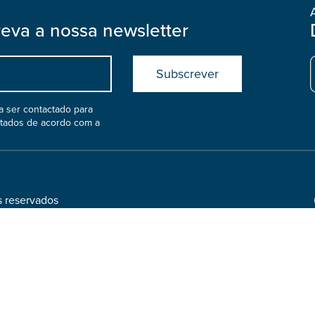
reva a nossa newsletter
Submit
boostrap
col
 ser contactado para
atados de acordo com a
s reservados
Footer
Social
cidade
·
Política de cookies
Media