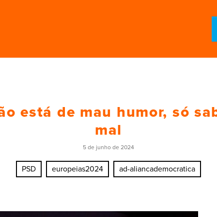
ão está de mau humor, só sab
mal
5 de junho de 2024
PSD
europeias2024
ad-aliancademocratica