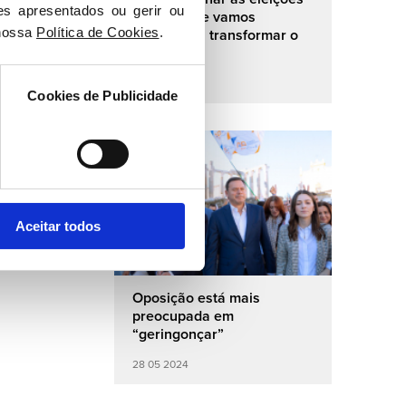
es apresentados ou gerir ou 
europeias e vamos
nossa 
Política de Cookies
.
continuar a transformar o
país
01 06 2024
Cookies de Publicidade
PSD
Aceitar todos
Oposição está mais
preocupada em
“geringonçar”
28 05 2024