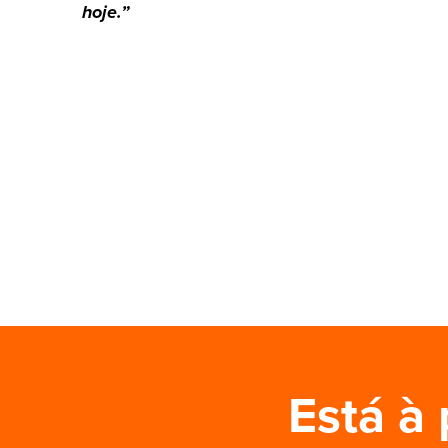
hoje.”
Está à 