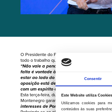
O Presidente do PSD acusa a oposição de
“a
todo o trabalho que o Governo está a fazer pe
“Não vale a pena eles virem queixar-se da f
falta é vontade à oposição de estar ao lad
estar ao lado do Governo. Já viram que a o
Consentir
oposição está de mau humor, que os nosso
com um espírito crítico, negativo?”
, question
Esta terça-feira, durante um jantar-comício d
Este Website utiliza Cookie
Montenegro garantiu que o Governo respeita as
Utilizamos cookies para m
interesses de Portugal e dos portugueses p
conteúdos às suas preferênci
Referindo-se ao plano de ação para as migraç