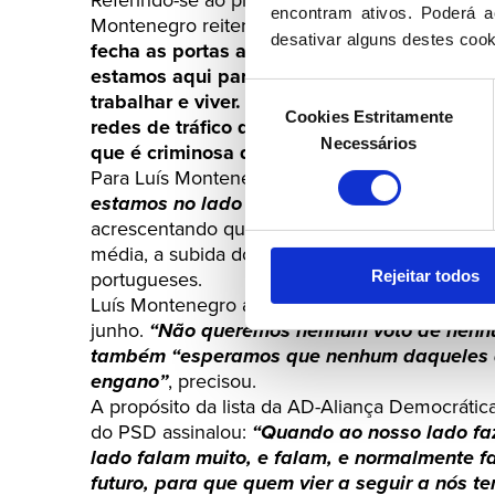
encontram ativos. Poderá ac
Montenegro reiterou que teve como objetivo 
desativar alguns destes cook
fecha as portas a quem quer vir trabalhar p
estamos aqui para dignificar a vida das pes
Seleção
trabalhar e viver. Não queremos fechar a p
Cookies Estritamente
de
redes de tráfico que não trazem dignidade, 
Necessários
consentimento
que é criminosa da imigração”
, destacou.
Para Luís Montenegro, o Executivo não está
“d
estamos no lado da moderação. E o que é 
acrescentando que a oposição também não con
média, a subida do Complemento Solidário par
Rejeitar todos
portugueses.
Luís Montenegro apelou ainda à participação e
junho.
“Não queremos nenhum voto de nenhu
também “esperamos que nenhum daqueles q
engano”
, precisou.
A propósito da lista da AD-Aliança Democrátic
do PSD assinalou:
“Quando ao nosso lado fa
lado falam muito, e falam, e normalmente f
futuro, para que quem vier a seguir a nós 