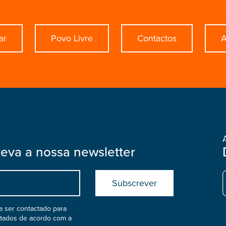
ar
Povo Livre
Contactos
A
reva a nossa newsletter
Submit
boostrap
col
 ser contactado para
atados de acordo com a