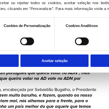
eitar ou rejeitar todos os cookies, aceitar seleção nos botõ
proporcionar
“uma imigração regulada, que não
ies, clicando em “Personalizar”. Para mais informação visite a 
ara Portugal”. “Nós precisamos dessa ajuda e
soas que, vindas do estrangeiro, querem aqui
orta, mas não queremos entregar essas pessoas a
Cookies de Personalização
Cookies Analíticos
respeito, que trazem aproveitamento, uma visão
o lado nem de facilitar, nem de obstruir”. “Nós
que acha a oposição? Acha mal”
, apontou,
cordou com a descida dos impostos para a classe
a Idosos e as medidas de apoio para os jovens
Aceitar seleção
sclarecida dos eleitores no próximo domingo, 9 de
m português que queira votar no ADN”, mas
ue queira votar na AD vote no ADN por
a, encabeçada por Sebastião Bugalho, o Presidente
zem muito barulho, e fazem, quando ao nosso
alam mal, nós olhamos para a frente, para o
tenha um país melhor do que aquele que temos