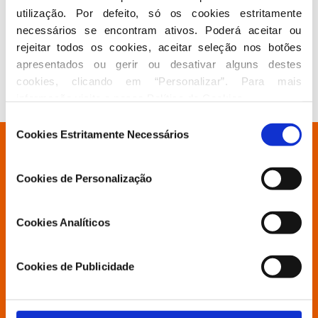
bancarrota e que o PS nos habituou. (…) Ontem, o
utilização. Por defeito, só os cookies estritamente 
Primeiro-Ministro disse que não é o Primeiro-Ministro dos
médicos, dos professores, chegou até dizer que não era o
necessários se encontram ativos. Poderá aceitar ou 
Primeiro-Ministro dos jornalistas. Só que os médicos, os
rejeitar todos os cookies, aceitar seleção nos botões 
professores, as forças de segurança, os oficiais de justiça
apresentados ou gerir ou desativar alguns destes 
são portugueses que precisam de ver resolvidos os seus
cookies, clicando em “Personalizar”. Para mais 
problemas”
, salientou.
informação visite a nossa 
Política de Cookies
.
Seleção
Cookies Estritamente Necessários
de
Está à procura de algo específico?
consentimento
Cookies de Personalização
Partido
Cookies Analíticos
Grupo Parlamentar
Cookies de Publicidade
Povo Livre