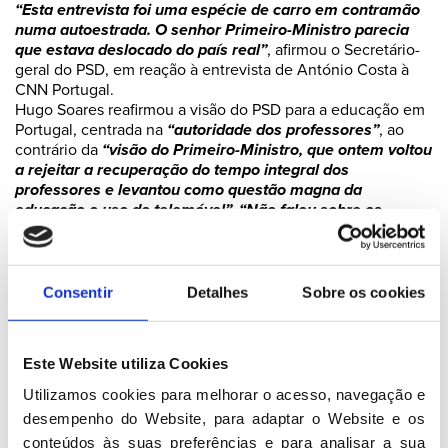
“Esta entrevista foi uma espécie de carro em contramão
numa autoestrada. O senhor Primeiro-Ministro parecia
que estava deslocado do país real”
, afirmou o Secretário-
geral do PSD, em reação à entrevista de António Costa à
CNN Portugal.
Hugo Soares reafirmou a visão do PSD para a educação em
Portugal, centrada na
“autoridade dos professores”
, ao
contrário da
“visão do Primeiro-Ministro, que ontem voltou
a rejeitar a recuperação do tempo integral dos
professores e levantou como questão magna da
educação o uso do telemóvel”. “Não falou sobre os
alunos que não têm professores, sobre os pais que levam
os filhos às escolas sem saberem se têm aulas”
,
assinalou.
O Secretário-geral do PSD defende a recuperação da
Consentir
Detalhes
Sobre os cookies
“carreira integral dos professores”
ao longo de cinco
anos, uma proposta apresentada por Luís Montenegro, que
“é séria e credível, tem em conta a saúde das finanças
Este Website utiliza Cookies
públicas”.
“Há um Primeiro-Ministro e há um país. Com este
Utilizamos cookies para melhorar o acesso, navegação e 
Primeiro-Ministro não há nada, há gestão do dia a dia. (…)
desempenho do Website, para adaptar o Website e os 
O que não está bem é os desmandos que nos levam à
conteúdos às suas preferências e para analisar a sua 