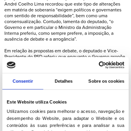
André Coelho Lima recordou que este tipo de alterações
em matéria de soberania “exigem políticos e governantes
com sentido de responsabilidade”, bem como uma
consensualização. Contudo, lamenta do deputado, “o
Governo e em particular o Ministro da Administração
Interna preferiu, como sempre prefere, a imposição, a
ausência de debate e a arrogância”.
Em relação às propostas em debate, o deputado e Vice-
Presidente do PSD referiu que enquanto o Governo propõe
a extinção do SEF, o PSD defende o reforço da posição do
SEF. “O Governo propõe esvaziar do SEF das suas
competências policiais, o PSD propõe classificar o SEF
como força de segurança. O Governo, ao arrepio de tudo o
Consentir
Detalhes
Sobre os cookies
que aconselham as boas-práticas ao nível de segurança
interna, propõe-se aplicar o princípio da territorialidade para
definir competências das forças policiais, o PSD propõe o
Este Website utiliza Cookies
princípio da especialização. É, por isso, uma diferença total,
uma visão completamente oposta”, assinala o social-
Utilizamos cookies para melhorar o acesso, navegação e 
democrata.
desempenho do Website, para adaptar o Website e os 
conteúdos às suas preferências e para analisar a sua 
André Coelho Lima confrontou ainda o Ministro Eduardo