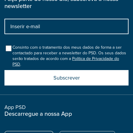
newsletter
Input
bootstrap
col
Consinto com o tratamento dos meus dados de forma a ser
contactado para receber a newsletter do PSD. Os seus dados
serão tratados de acordo com a
Política de Privacidade do
PSD
.
Submit
boostrap
col
App PSD
Descarregue a nossa App