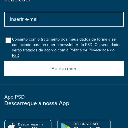
Input
bootstrap
col
Consinto com o tratamento dos meus dados de forma a ser
contactado para receber a newsletter do PSD. Os seus dados
serão tratados de acordo com a
Política de Privacidade do
PSD
.
Submit
boostrap
col
App PSD
Descarregue a nossa App