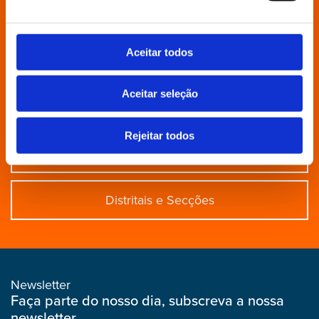
Grupo Parlamentar
Aceitar todos
Povo Livre
Aceitar seleção
Contactos
Rejeitar todos
Aderir
Distritais e Secções
Newsletter
Faça parte do nosso dia, subscreva a nossa
newsletter