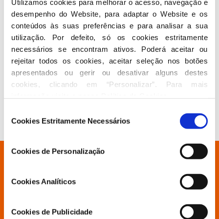
José Manuel Pereira Martinho
Utilizamos cookies para melhorar o acesso, navegação e 
desempenho do Website, para adaptar o Website e os 
Secretário
conteúdos às suas preferências e para analisar a sua 
utilização. Por defeito, só os cookies estritamente 
Carlos Alberto Costa Ramos Santiago
necessários se encontram ativos. Poderá aceitar ou 
rejeitar todos os cookies, aceitar seleção nos botões 
Suplente
apresentados ou gerir ou desativar alguns destes 
cookies, clicando em “Personalizar”. Para mais 
Marisa Isabel Martins Salgueiro Brigas
informação visite a nossa 
Política de Cookies
.
Eleitos em 2026-02-28
Seleção
Cookies Estritamente Necessários
de
consentimento
Cookies de Personalização
Está à procura de algo específico?
Cookies Analíticos
Partido
Cookies de Publicidade