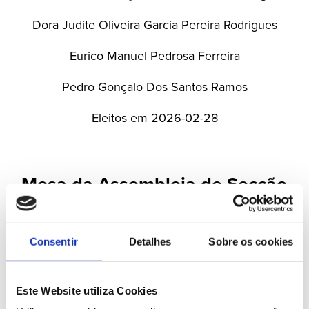
Dora Judite Oliveira Garcia Pereira Rodrigues
Eurico Manuel Pedrosa Ferreira
Pedro Gonçalo Dos Santos Ramos
Eleitos em 2026-02-28
Mesa da Assembleia de Secção
Presidente
Consentir
Detalhes
Sobre os cookies
Paula Alexandra Azevedo da Silva
Vice-Presidente
Este Website utiliza Cookies