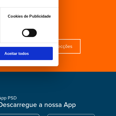
ecífico?
Cookies de Publicidade
derir
Distritais e Secções
Aceitar todos
App PSD
Descarregue a nossa App