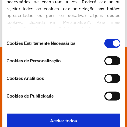
O que podemos esperar de Rui Rio? Essa é a one
necessários se encontram ativos. Poderá aceitar ou 
million dollar question. Com um percurso polític...
rejeitar todos os cookies, aceitar seleção nos botões 
apresentados ou gerir ou desativar alguns destes 
2014 Mário Jorge Carvalho
cookies, clicando em “Personalizar”. Para mais 
informação visite a nossa 
Política de Cookies
.
Seleção
Cookies Estritamente Necessários
de
consentimento
Está à procura de algo específico?
Cookies de Personalização
Partido
Cookies Analíticos
Cookies de Publicidade
Grupo Parlamentar
Povo Livre
Aceitar todos