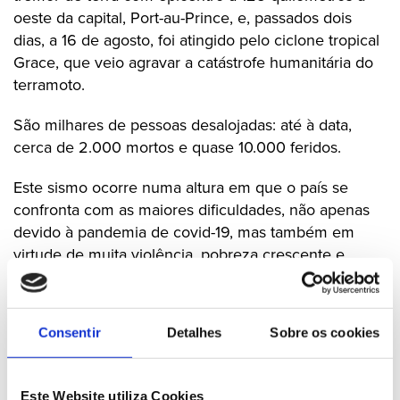
oeste da capital, Port-au-Prince, e, passados dois
dias, a 16 de agosto, foi atingido pelo ciclone tropical
Grace, que veio agravar a catástrofe humanitária do
terramoto.
São milhares de pessoas desalojadas: até à data,
cerca de 2.000 mortos e quase 10.000 feridos.
Este sismo ocorre numa altura em que o país se
confronta com as maiores dificuldades, não apenas
devido à pandemia de covid-19, mas também em
virtude de muita violência, pobreza crescente e
incerteza política.
O GPPSD manifesta a sua solidariedade ao Povo e
Consentir
Detalhes
Sobre os cookies
às Autoridades do Haiti e apresenta a suas mais
sentidas condolências às famílias das vítimas.
Este Website utiliza Cookies