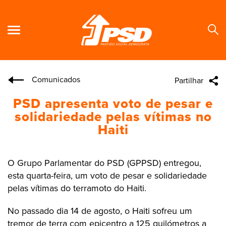
Comunicados
Partilhar
Se
PSD apresenta voto de pesar e
solidariedade pelas vítimas no
Haiti
O Grupo Parlamentar do PSD (GPPSD) entregou,
esta quarta-feira, um voto de pesar e solidariedade
pelas vítimas do terramoto do Haiti.
No passado dia 14 de agosto, o Haiti sofreu um
tremor de terra com epicentro a 125 quilómetros a