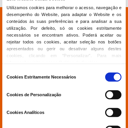
Utilizamos cookies para melhorar o acesso, navegação e 
desempenho do Website, para adaptar o Website e os 
Está à procura de algo específico?
conteúdos às suas preferências e para analisar a sua 
utilização. Por defeito, só os cookies estritamente 
necessários se encontram ativos. Poderá aceitar ou 
Partido
rejeitar todos os cookies, aceitar seleção nos botões 
apresentados ou gerir ou desativar alguns destes 
cookies, clicando em “Personalizar”. Para mais 
Grupo Parlamentar
informação visite a nossa 
Política de Cookies
.
Seleção
Povo Livre
Cookies Estritamente Necessários
de
consentimento
Cookies de Personalização
Contactos
Cookies Analíticos
Aderir