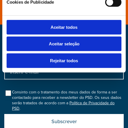
Cookies de Publicidade
Distritais e Secções
Aceitar todos
Newsletter
Aceitar seleção
Faça parte do nosso dia, subscreva a nossa
newsletter
Rejeitar todos
Input
bootstrap
col
Consinto com o tratamento dos meus dados de forma a ser
contactado para receber a newsletter do PSD. Os seus dados
serão tratados de acordo com a
Política de Privacidade do
PSD
.
Submit