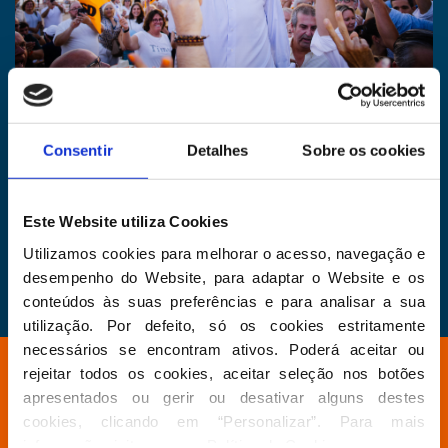
Programa
Intervenções políticas: Cristóvão Norte e Luís
Consentir
Detalhes
Sobre os cookies
Montenegro
Concerto UFH
Este Website utiliza Cookies
Utilizamos cookies para melhorar o acesso, navegação e 
Entrada Livre | Zona de restauração e convívio
desempenho do Website, para adaptar o Website e os 
conteúdos às suas preferências e para analisar a sua 
utilização. Por defeito, só os cookies estritamente 
necessários se encontram ativos. Poderá aceitar ou 
rejeitar todos os cookies, aceitar seleção nos botões 
Está à procura de algo específico?
apresentados ou gerir ou desativar alguns destes 
cookies, clicando em “Personalizar”. Para mais 
informação visite a nossa 
Política de Cookies
.
Partido