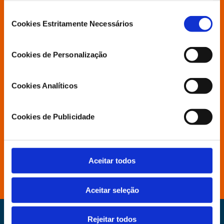
Seleção
Cookies Estritamente Necessários
de
Grupo Parlamentar
consentimento
Cookies de Personalização
Povo Livre
Cookies Analíticos
Contactos
Cookies de Publicidade
Aderir
Aceitar todos
Distritais e Secções
Aceitar seleção
Rejeitar todos