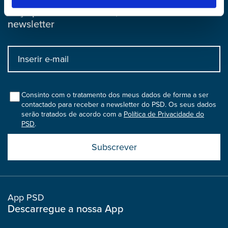
Newsletter
Faça parte do nosso dia, subscreva a nossa
newsletter
Input
bootstrap
col
Consinto com o tratamento dos meus dados de forma a ser
contactado para receber a newsletter do PSD. Os seus dados
serão tratados de acordo com a
Política de Privacidade do
PSD
.
Submit
boostrap
col
App PSD
Descarregue a nossa App