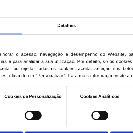
ste ano”.
adiantou que o Executivo vai avançar com um novo
ocracia, introduzindo a possibilidade de, com um
Detalhes
s documentos.
da morada no Cartão de Cidadão seja alargada
stado. Neste caso, o Documento Único Automóvel
s
o Cartão do Cidadão, deixando assim de haver
os dois documentos.
elhorar o acesso, navegação e desempenho do Website, pa
 uma viagem em vários transportes apenas com um
as e para analisar a sua utilização. Por defeito, só os cookies
o concelho, foi outra proposta a ser concretizada.
eitar ou rejeitar todos os cookies, aceitar seleção nos botõ
l com todos os documentos necessários para cidadãos
ies, clicando em “Personalizar”. Para mais informação visite a 
 lhe for pedido para uma determinada candidatura
o dar mais qualidade de vida às pessoas”,
Cookies de Personalização
Cookies Analíticos
o até ao início de outubr
o
tos, o Primeiro-Ministro anunciou que o
ital Central do Algarve ocorrerá
"o mais tardar no