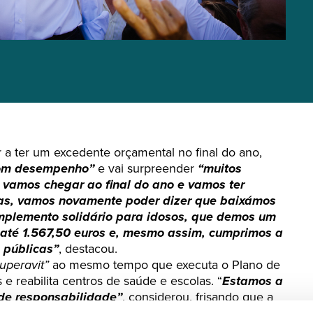
ar a ter um excedente orçamental no final do ano,
m desempenho”
e vai surpreender
“muitos
 vamos chegar ao final do ano e vamos ter
cas, vamos novamente poder dizer que baixámos
mplemento solidário para idosos, que demos um
 até 1.567,50 euros e, mesmo assim, cumprimos a
 públicas”
, destacou.
uperavit”
ao mesmo tempo que executa o Plano de
 e reabilita centros de saúde e escolas. “
Estamos a
 de responsabilidade”
, considerou, frisando que a
rnacional
“está com um bom desempenho”
e vai