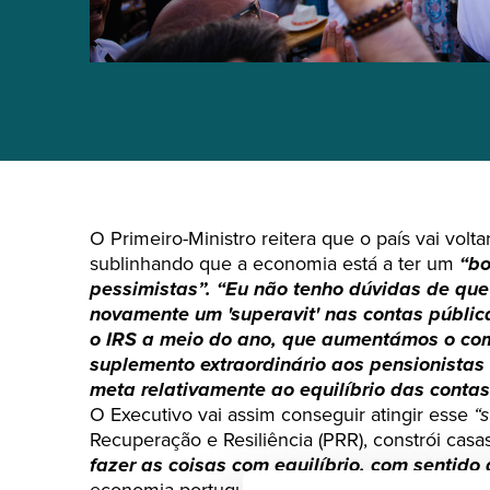
O Primeiro-Ministro reitera que o país vai volt
sublinhando que a economia está a ter um
“bo
pessimistas”. “Eu não tenho dúvidas de que
novamente um 'superavit' nas contas públi
o IRS a meio do ano, que aumentámos o co
suplemento extraordinário aos pensionistas
meta relativamente ao equilíbrio das contas
O Executivo vai assim conseguir atingir esse
“s
Recuperação e Resiliência (PRR), constrói casas
fazer as coisas com equilíbrio, com sentido
economia portuguesa, apesar do contexto inte