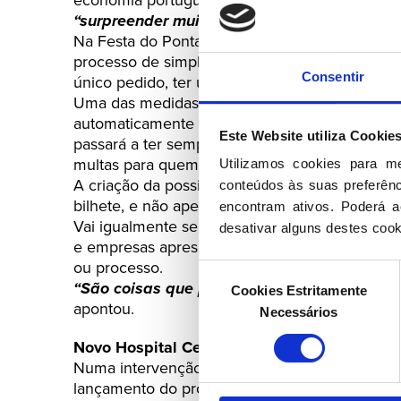
“surpreender muitos pessimistas no final de
Na Festa do Pontal, o líder social-democrata 
processo de simplificação e eliminação da bur
Consentir
único pedido, ter uma segunda via de todos o
Uma das medidas é consagrar que a alteração 
automaticamente a todos os documentos no E
Este Website utiliza Cookie
passará a ter sempre a mesma morada do que 
multas para quem tenha moradas diferentes n
Utilizamos cookies para m
A criação da possibilidade de se poder fazer
conteúdos às suas preferênci
bilhete, e não apenas dentro de um determinad
encontram ativos. Poderá ac
Vai igualmente ser criada uma carteira virtua
desativar alguns destes cook
e empresas apresentarem nos serviços quando
ou processo.
Seleção
“São coisas que parecem pequenas, mas vã
Cookies Estritamente
de
apontou.
Necessários
consentimento
Novo Hospital Central do Algarve será lançad
Numa intervenção, que durou cerca de 50 minu
lançamento do processo de construção do Hosp