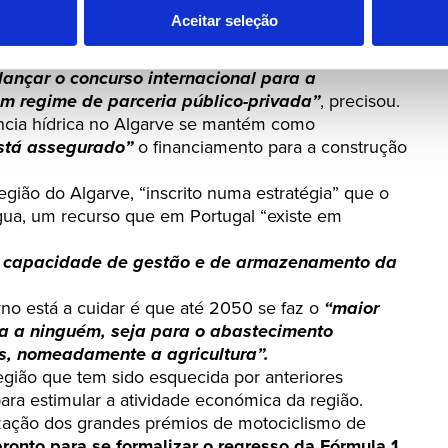
ilhões de euros.
Aceitar seleção
ceria público-privada e deverá começar a ser
funcionamento em 2030.
lançar o concurso internacional para a
em regime de parceria público-privada”
, precisou.
ncia hídrica no Algarve se mantém como
está assegurado”
o financiamento para a construção
gião do Algarve, “inscrito numa estratégia” que o
água, um recurso que em Portugal “existe em
de capacidade de gestão e de armazenamento da
o está a cuidar é que até 2050 se faz o
“maior
ua a ninguém, seja para o abastecimento
s, nomeadamente a agricultura”.
egião que tem sido esquecida por anteriores
ra estimular a atividade económica da região.
ização dos grandes prémios de motociclismo de
pronto para se formalizar o regresso da Fórmula 1