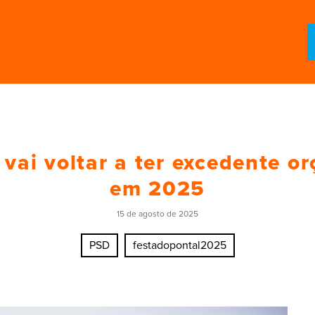
 vai voltar a ter excedente o
em 2025
15 de agosto de 2025
PSD
festadopontal2025