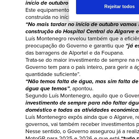
início de outubro"
num investimento de 800 m
Rejeitar todos
Este equipamento funcionará em regime de par
construída no início de 2027 para entrar em 
“No mais tardar no início de outubro vamos 
construção do Hospital Central do Algarve 
Luís Montenegro revelou também que a eficiê
preocupação do Governo e garantiu que
“já 
das barragens de Alportel e da Foupana.
Trata-se do maior investimento de sempre na re
Governo tem para o país inteiro, para gerir a 
quantidade suficiente”.
“Não temos falta de água, mas sim falta 
água que temos”
, apontou.
Segundo Luís Montenegro, aquilo que o Govern
investimento de sempre para não faltar ág
doméstico e todas as atividades económica
Luís Montenegro expôs ainda que o Algarve, r
governos, vai também receber investimentos pa
Nesse sentido, o Governo assegurou já a real
MotoGP para 2025 e 2026 e que está
“tudo 