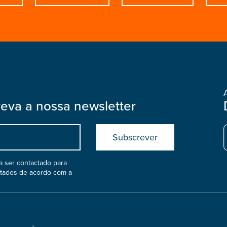
reva a nossa newsletter
Submit
boostrap
col
 ser contactado para
atados de acordo com a