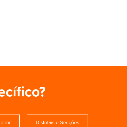
ecífico?
derir
Distritais e Secções