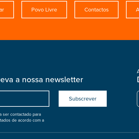
ar
Povo Livre
Contactos
A
reva a nossa newsletter
Submit
boostrap
col
 ser contactado para
atados de acordo com a