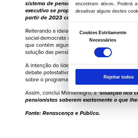
sistema de pensões em Portugal
”, consider
encontram ativos. Poderá ac
executivo se propõe pagar agora [em Outubr
desativar alguns destes cook
partir de 2023 com consequências para tod
Seleção
Reiterando a ideia de que a medida de antec
Cookies Estritamente
de
social-democrata revela que a bancada parlam
Necessários
consentimento
que contém algumas das medidas anti-inflação
solução das pensões, e já promulgado pelo Pre
A intenção do líder do PSD é que a apreciação 
debate potestativo que a bancada social-demo
Rejeitar todos
sobre o programa de emergência social do par
Assim, conclui Montenegro, a
"situação fica 
pensionistas saberem exatamente o que lhes
Fonte: Renascença e Público.