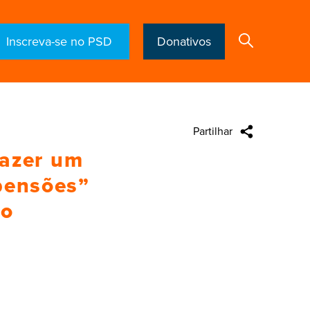
Inscreva-se no PSD
Donativos
Partilhar
Search
fazer um
 pensões”
to