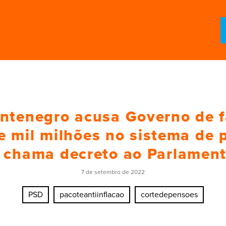
ntenegro acusa Governo de 
e mil milhões no sistema de
 chama decreto ao Parlamen
7 de setembro de 2022
PSD
pacoteantiinflacao
cortedepensoes