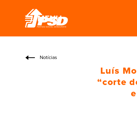
MENU
Notícias
Luís Mo
“corte d
e