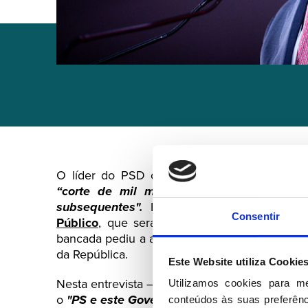
O líder do PSD considera que a medida anu
“corte de mil milhões de euros no sist
subsequentes".
Em entrevista ao program
Consentir
Público
, que será divulgada na íntegra esta 
bancada pediu a apreciação parlamentar do d
da República.
Este Website utiliza Cookie
Nesta entrevista – que será divulgada na ínteg
Utilizamos cookies para m
o
"PS e este Governo optaram por fazer um 
conteúdos às suas preferênci