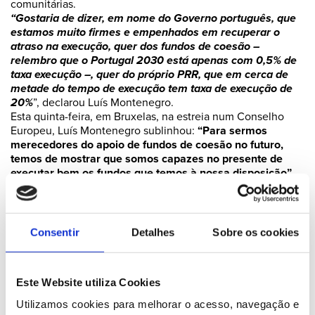
comunitárias.
“Gostaria de dizer, em nome do Governo português, que
estamos muito firmes e empenhados em recuperar o
atraso na execução, quer dos fundos de coesão –
relembro que o Portugal 2030 está apenas com 0,5% de
taxa execução –, quer do próprio PRR, que em cerca de
metade do tempo de execução tem taxa de execução de
20%
”, declarou Luís Montenegro.
Esta quinta-feira, em Bruxelas, na estreia num Conselho
Europeu, Luís Montenegro sublinhou:
“Para sermos
merecedores do apoio de fundos de coesão no futuro,
temos de mostrar que somos capazes no presente de
executar bem os fundos que temos à nossa disposição”.
Nessa linha, Luís Montenegro anunciou que, no Conselho
de Ministros desta sexta-feira, serão tomadas decisões
“relativamente ao reforço de mecanismos de
transparência, de fiscalização e de celeridade na
Consentir
Detalhes
Sobre os cookies
execução de fundos europeus”.
Sobre o PRR, o chefe de Governo assinalou que a Comissão
Europeia tem 713 milhões de euros retidos pela
Este Website utiliza Cookies
“incapacidade de cumprir todos os requisitos para o
desembolso do terceiro e quarto pagamentos”.
Luís
Utilizamos cookies para melhorar o acesso, navegação e 
Montenegro garante, por isso, no prazo de 60 dias,