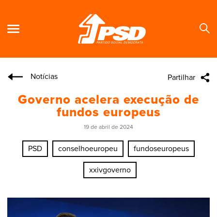
Notícias
Partilhar
Se
Governo acelera execução de
fundos europeus
19 de abril de 2024
PSD
conselhoeuropeu
fundoseuropeus
xxivgoverno