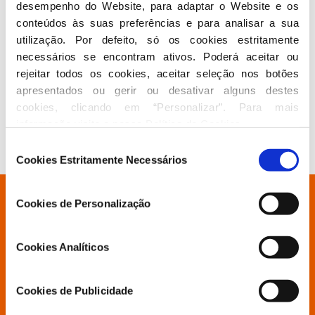
desempenho do Website, para adaptar o Website e os 
“cumprir, precisamente, esses requisitos para poder
conteúdos às suas preferências e para analisar a sua 
solicitar a disponibilização desses dois pagamentos”
e,
em 90 dias, pedir o quinto desembolso,
“que deveria ter
utilização. Por defeito, só os cookies estritamente 
acontecido no final do mês de março”.
necessários se encontram ativos. Poderá aceitar ou 
O PRR português ascende a 22,2 mil milhões de euros em
rejeitar todos os cookies, aceitar seleção nos botões 
subvenções e empréstimos e abrange 57 reformas e 284
apresentados ou gerir ou desativar alguns destes 
investimentos. Até ao momento, Portugal já recebeu 6,12
cookies, clicando em “Personalizar”. Para mais 
mil milhões de euros em subvenções e 1,65 mil milhões de
euros em empréstimos, com uma taxa de execução do
informação visite a nossa 
Política de Cookies
.
plano de 22%, de acordo com os dados mais recentes da
Seleção
Comissão Europeia.
Cookies Estritamente Necessários
de
consentimento
Está à procura de algo específico?
Cookies de Personalização
Cookies Analíticos
Partido
Cookies de Publicidade
Grupo Parlamentar