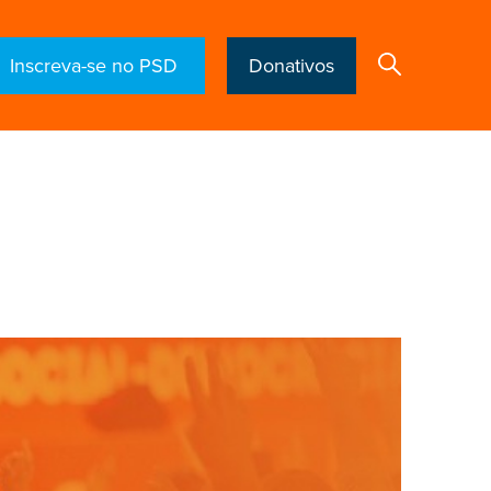
Inscreva-se no PSD
Donativos
Search