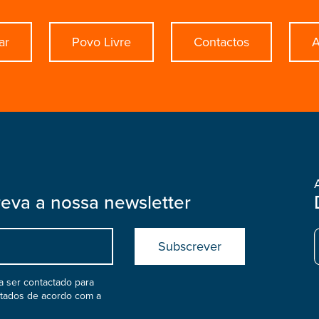
ar
Povo Livre
Contactos
A
reva a nossa newsletter
Submit
boostrap
col
 ser contactado para
atados de acordo com a