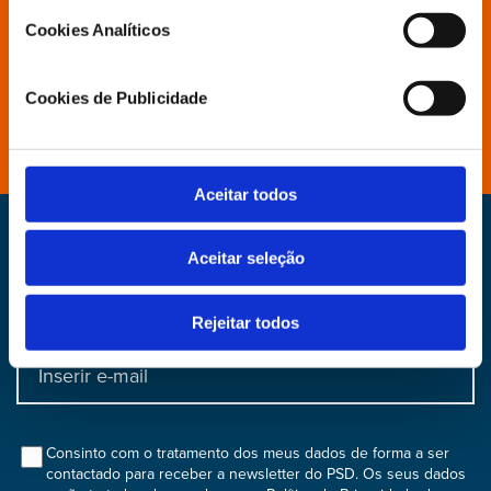
Cookies Analíticos
Aderir
Cookies de Publicidade
Distritais e Secções
Aceitar todos
Newsletter
Aceitar seleção
Faça parte do nosso dia, subscreva a nossa
newsletter
Rejeitar todos
Input
bootstrap
col
Consinto com o tratamento dos meus dados de forma a ser
contactado para receber a newsletter do PSD. Os seus dados