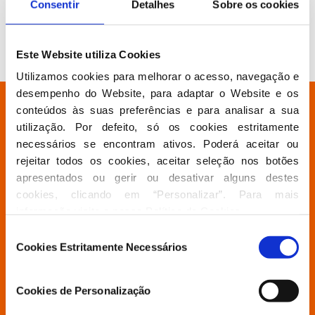
Cristina Pereira Mendes
Consentir
Detalhes
Sobre os cookies
Vice-Presidente:
Emmanuel Adrien T Pereira
Este Website utiliza Cookies
Utilizamos cookies para melhorar o acesso, navegação e 
desempenho do Website, para adaptar o Website e os 
Está à procura de algo específico?
conteúdos às suas preferências e para analisar a sua 
utilização. Por defeito, só os cookies estritamente 
necessários se encontram ativos. Poderá aceitar ou 
Partido
rejeitar todos os cookies, aceitar seleção nos botões 
apresentados ou gerir ou desativar alguns destes 
cookies, clicando em “Personalizar”. Para mais 
Grupo Parlamentar
informação visite a nossa 
Política de Cookies
.
Seleção
Cookies Estritamente Necessários
de
Povo Livre
consentimento
Cookies de Personalização
Contactos