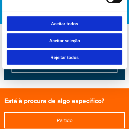
Hélder Sousa Silva
Aceitar todos
Aceitar seleção
Conheça a atividade de Hélder Sousa
Silva no Parlamento Europeu
Rejeitar todos
AQUI
Está à procura de algo específico?
Partido