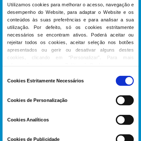
Utilizamos cookies para melhorar o acesso, navegação e 
desempenho do Website, para adaptar o Website e os 
conteúdos às suas preferências e para analisar a sua 
utilização. Por defeito, só os cookies estritamente 
necessários se encontram ativos. Poderá aceitar ou 
rejeitar todos os cookies, aceitar seleção nos botões 
apresentados ou gerir ou desativar alguns destes 
cookies, clicando em “Personalizar”. Para mais 
“Decidi trabalhar em áreas que ligam diretamente
informação visite a nossa 
Política de Cookies
.
com a vida dos portugueses: orç
amento, cultura,
Seleção
educa
ção, desporto, juventude, segurança e defesa.
Cookies Estritamente Necessários
de
Neste sentido, defendo que o modo de vida
consentimento
europeu, que concilia a prosperidade econ
ó
mica
Cookies de Personalização
com o bem-estar social, só pode ser alcançado e
mantido com um crescimento s
ó
lido, mas, acima de
Cookies Analíticos
tudo, com uma Europa equilibrada, culta, segura,
defendida e em paz!”
Cookies de Publicidade