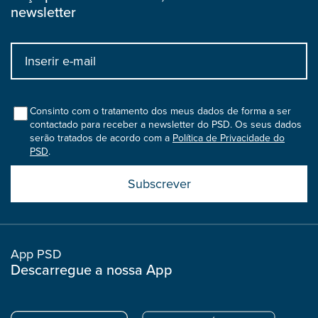
newsletter
Input
bootstrap
col
Consinto com o tratamento dos meus dados de forma a ser
contactado para receber a newsletter do PSD. Os seus dados
serão tratados de acordo com a
Política de Privacidade do
PSD
.
Submit
boostrap
col
App PSD
Descarregue a nossa App