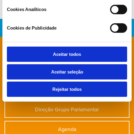
Cookies Analíticos
Cookies de Publicidade
Está à procura de algo específico?
Aceitar todos
Notícias
Aceitar seleção
Deputados
Rejeitar todos
Direção Grupo Parlamentar
Agenda