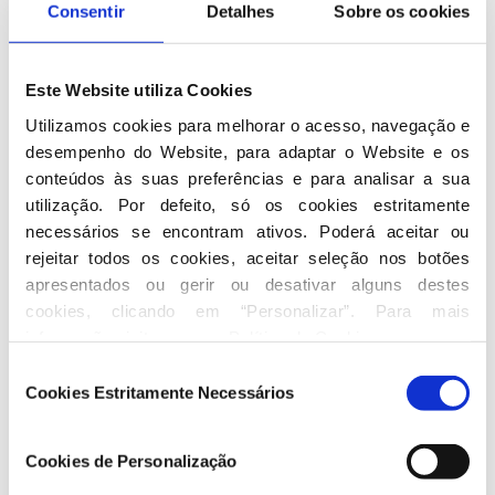
Presidente da Assembleia Geral da Associação
Consentir
Detalhes
Sobre os cookies
Nacional de Educação
Presidente da Assembleia Geral da Confraria do
Príapo
Este Website utiliza Cookies
Vice-Presidente da European Historic Thermal
Utilizamos cookies para melhorar o acesso, navegação e 
Towns Association
desempenho do Website, para adaptar o Website e os 
conteúdos às suas preferências e para analisar a sua 
Seguir nas redes sociais
utilização. Por defeito, só os cookies estritamente 
necessários se encontram ativos. Poderá aceitar ou 
rejeitar todos os cookies, aceitar seleção nos botões 
apresentados ou gerir ou desativar alguns destes 
cookies, clicando em “Personalizar”. Para mais 
informação visite a nossa 
Política de Cookies
.
Seleção
Conheça a atividade de Hugo Patricio
Cookies Estritamente Necessários
de
Oliveira
consentimento
Cookies de Personalização
No Parlamento