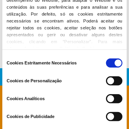
conteúdos às suas preferências e para analisar a sua 
utilização. Por defeito, só os cookies estritamente 
necessários se encontram ativos. Poderá aceitar ou 
Conheça a atividade de
Francisco
rejeitar todos os cookies, aceitar seleção nos botões 
Pimentel
apresentados ou gerir ou desativar alguns destes 
cookies, clicando em “Personalizar”. Para mais 
No Parlamento
informação visite a nossa 
Política de Cookies
.
Seleção
Cookies Estritamente Necessários
de
consentimento
Cookies de Personalização
Está à procura de algo específico?
Cookies Analíticos
Cookies de Publicidade
Notícias