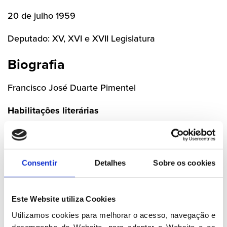
20 de julho 1959
Deputado: XV, XVI e XVII Legislatura
Biografia
Francisco José Duarte Pimentel
Habilitações literárias
Licenciatura em Direito
Profissão
Consentir
Detalhes
Sobre os cookies
Inspetor Superior da Administração Pública dos
Açores
Este Website utiliza Cookies
Advogado
Utilizamos cookies para melhorar o acesso, navegação e 
desempenho do Website, para adaptar o Website e os 