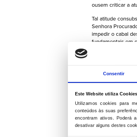
ousem criticar a a
Tal atitude consub
Senhora Procurador
impedir o cabal d
fundamentais em qu
escrutínio de carg
O PSD expressa, as
e qualquer crític
Consentir
não magistrados, s
combater frontalme
Este Website utiliza Cookie
Este grave episódi
Utilizamos cookies para m
bem a necessidade
conteúdos às suas preferênci
não magistrados, c
encontram ativos. Poderá ac
desativar alguns destes cook
A Comissão Políti
Lisboa, 11 de sete