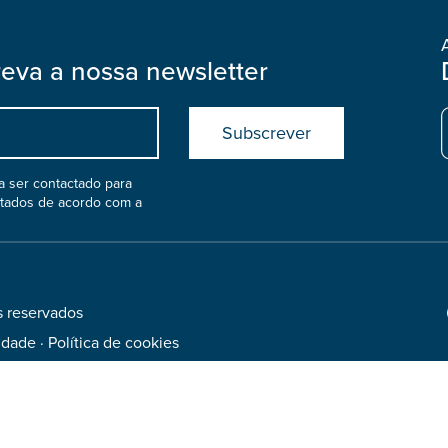
reva a nossa newsletter
Submit
boostrap
col
 ser contactado para
atados de acordo com a
s reservados
Footer
Social
cidade
·
Política de cookies
Media