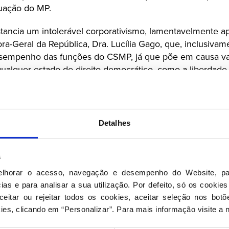
tuação do MP.
stancia um intolerável corporativismo, lamentavelmente a
a-Geral da República, Dra. Lucília Gago, que, inclusivam
esempenho das funções do CSMP, já que põe em causa va
alquer estado de direito democrático, como a liberdade
os públicos, onde se incluem as magistraturas.
sim, a sua preocupação pelo crescente corporativismo e 
a no âmbito do CSMP e solidariza-se com os membros que 
Detalhes
olidariedade essa extensiva aos que decidiram continuar o
nte este preocupante estado de coisas.
s
o que levou à renúncia de três destacados membros dest
elhorar o acesso, navegação e desempenho do Website, pa
 de os Conselhos Superiores das Magistraturas integrar
as e para analisar a sua utilização. Por defeito, só os cookies
omo, de resto, o PSD tem insistentemente defendido.
eitar ou rejeitar todos os cookies, aceitar seleção nos botõ
ies, clicando em “Personalizar”. Para mais informação visite a 
ca Permanente do PSD
mbro de 2021