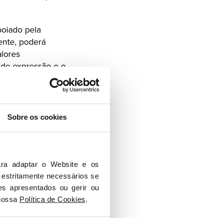
poiado pela
ente, poderá
lores
 de expressão e o
resistência a toda
renunciaram, todos
Sobre os cookies
ptando por, ali,
e Conselho, reforça
ra adaptar o Website e os 
em uma maioria de
 estritamente necessários se 
es apresentados ou gerir ou 
nossa 
Política de Cookies
.