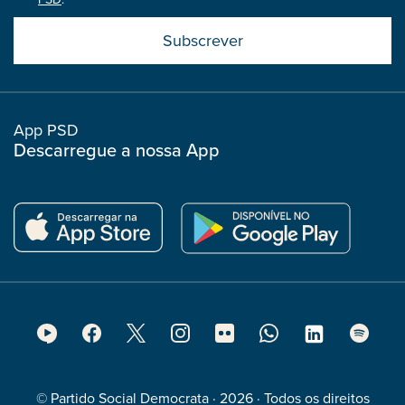
Submit
boostrap
col
App PSD
Descarregue a nossa App
Footer
Social
Media
© Partido Social Democrata · 2026 · Todos os direitos