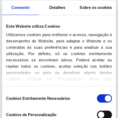
Consentir
Detalhes
Sobre os cookies
Este Website utiliza Cookies
Utilizamos cookies para melhorar o acesso, navegação e 
José Peixoto Lima - CELORICO DE
desempenho do Website, para adaptar o Website e os 
BASTO
conteúdos às suas preferências e para analisar a sua 
utilização. Por defeito, só os cookies estritamente 
necessários se encontram ativos. Poderá aceitar ou 
rejeitar todos os cookies, aceitar seleção nos botões 
apresentados ou gerir ou desativar alguns destes 
cookies, clicando em “Personalizar”. Para mais 
informação visite a nossa 
Política de Cookies
.
Seleção
Cookies Estritamente Necessários
de
consentimento
Cookies de Personalização