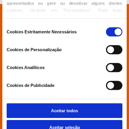
apresentados ou gerir ou desativar alguns destes 
cookies, clicando em “Personalizar”. Para mais 
Está à procura de algo específico?
informação visite a nossa 
Política de Cookies
.
Seleção
Cookies Estritamente Necessários
de
Partido
consentimento
Cookies de Personalização
Grupo Parlamentar
Cookies Analíticos
Povo Livre
Cookies de Publicidade
Contactos
Aceitar todos
Aderir
Aceitar seleção