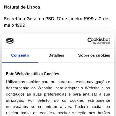
Natural de Lisboa
Secretário-Geral do PSD: 17 de janeiro 1999 a 2 de
maio 1999
Biografia
Médico de profissão, foi deputado à Assembleia da
Consentir
Detalhes
Sobre os cookies
República na IV, VII e VIII Legislaturas, Presidente da
Câmara Municipal de Sousel e Presidente da
Associação Nacional de Municípios Portugueses.
Este Website utiliza Cookies
Foi Secretário-Geral do PSD durante a presidência
Utilizamos cookies para melhorar o acesso, navegação e 
de
Marcelo Rebelo de Sousa
, sucedendo a
António
desempenho do Website, para adaptar o Website e os 
Capucho
em Conselho Nacional. No
XXII Congresso
conteúdos às suas preferências e para analisar a sua 
Nacional
, é sucedido por
José Luís Arnaut
.
utilização. Por defeito, só os cookies estritamente 
necessários se encontram ativos. Poderá aceitar ou 
rejeitar todos os cookies, aceitar seleção nos botões 