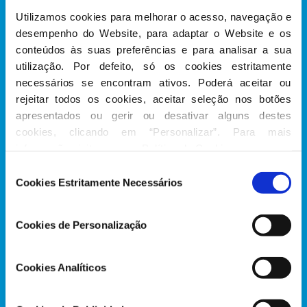
Utilizamos cookies para melhorar o acesso, navegação e 
desempenho do Website, para adaptar o Website e os 
conteúdos às suas preferências e para analisar a sua 
utilização. Por defeito, só os cookies estritamente 
necessários se encontram ativos. Poderá aceitar ou 
rejeitar todos os cookies, aceitar seleção nos botões 
apresentados ou gerir ou desativar alguns destes 
cookies, clicando em “Personalizar”. Para mais 
“Durante o meu mandato, vou concentrar-me na
informação visite a nossa 
Política de Cookies
.
promoção de um crescimento verde sustentável. Irei
Seleção
procurar contribuir para políticas que protejam o
Cookies Estritamente Necessários
de
ambiente, criem novos empregos e incentivem a
consentimento
inovação e o conhecimento. A nossa missão
Cookies de Personalização
é
garantir um futuro econ
ó
mico vibrante e
sustentável, onde o progresso e o ambiente estejam
Cookies Analíticos
interligados. Vamos construir uma Europa mais verde
e pr
ó
spera.
”