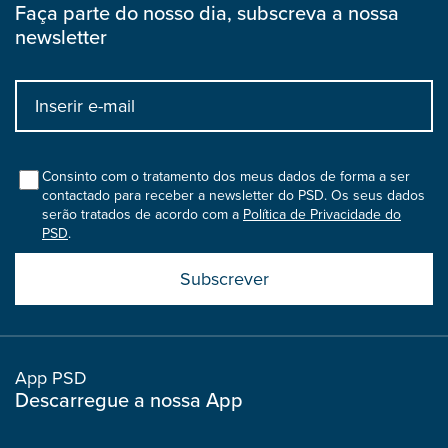
Faça parte do nosso dia, subscreva a nossa
newsletter
Input
bootstrap
col
Consinto com o tratamento dos meus dados de forma a ser
contactado para receber a newsletter do PSD. Os seus dados
serão tratados de acordo com a
Política de Privacidade do
PSD
.
Submit
boostrap
col
App PSD
Descarregue a nossa App