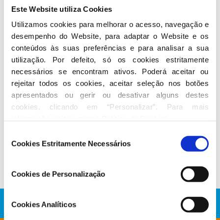
Este Website utiliza Cookies
Utilizamos cookies para melhorar o acesso, navegação e 
desempenho do Website, para adaptar o Website e os 
Seguir nas redes sociais
conteúdos às suas preferências e para analisar a sua 
utilização. Por defeito, só os cookies estritamente 
necessários se encontram ativos. Poderá aceitar ou 
rejeitar todos os cookies, aceitar seleção nos botões 
apresentados ou gerir ou desativar alguns destes 
cookies, clicando em “Personalizar”. Para mais 
informação visite a nossa 
Política de Cookies
.
Conheça a atividade de Hugo Carneiro
Seleção
Cookies Estritamente Necessários
de
No Parlamento
consentimento
Cookies de Personalização
Cookies Analíticos