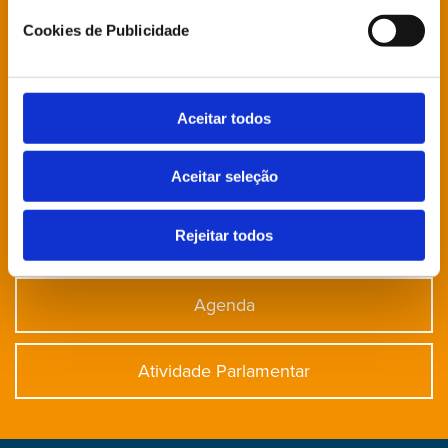
Cookies de Publicidade
Está à procura de algo específico?
Notícias
Aceitar todos
Deputados
Aceitar seleção
Rejeitar todos
Direção Grupo Parlamentar
Agenda
Atividade Parlamentar