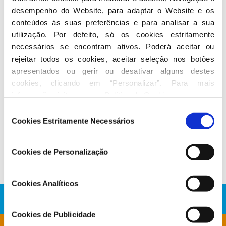
desempenho do Website, para adaptar o Website e os 
conteúdos às suas preferências e para analisar a sua 
Seguir nas redes sociais
utilização. Por defeito, só os cookies estritamente 
necessários se encontram ativos. Poderá aceitar ou 
rejeitar todos os cookies, aceitar seleção nos botões 
apresentados ou gerir ou desativar alguns destes 
cookies, clicando em “Personalizar”. Para mais 
informação visite a nossa 
Política de Cookies
.
Seleção
Conheça a atividade de Carla Barros
Cookies Estritamente Necessários
de
consentimento
No Parlamento
Cookies de Personalização
Cookies Analíticos
Cookies de Publicidade