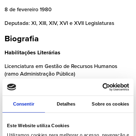
8 de fevereiro 1980
Deputada: XI, XIII, XIV, XVI e XVII Legislaturas
Biografia
Habilitações Literárias
Licenciatura em Gestão de Recursos Humanos
(ramo Administração Pública)
Pós-graduação em Administração Pública -
especialidade Governo e Autarquias Locais
Especialização em Igualdade de Género
Consentir
Detalhes
Sobre os cookies
Profissão
Gestora de Recursos Humanos
Este Website utiliza Cookies
Utilizamos cookies para melhorar o acesso, navegação e 