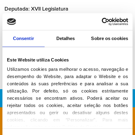
Deputada: XVII Legislatura
Consentir
Detalhes
Sobre os cookies
Conheça a atividade de Ana Isabel
Ferreira
Este Website utiliza Cookies
No Parlamento
Utilizamos cookies para melhorar o acesso, navegação e 
desempenho do Website, para adaptar o Website e os 
conteúdos às suas preferências e para analisar a sua 
utilização. Por defeito, só os cookies estritamente 
necessários se encontram ativos. Poderá aceitar ou 
rejeitar todos os cookies, aceitar seleção nos botões 
apresentados ou gerir ou desativar alguns destes 
Está à procura de algo específico?
cookies, clicando em “Personalizar”. Para mais 
informação visite a nossa 
Política de Cookies
.