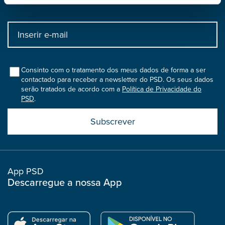
newsletter
Input
bootstrap
col
Consinto com o tratamento dos meus dados de forma a ser
contactado para receber a newsletter do PSD. Os seus dados
serão tratados de acordo com a
Política de Privacidade do
PSD
.
Submit
boostrap
col
App PSD
Descarregue a nossa App