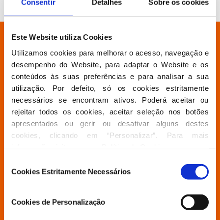
Consentir
Detalhes
Sobre os cookies
Este Website utiliza Cookies
Está à procura de algo específico?
Utilizamos cookies para melhorar o acesso, navegação e 
desempenho do Website, para adaptar o Website e os 
Partido
conteúdos às suas preferências e para analisar a sua 
utilização. Por defeito, só os cookies estritamente 
necessários se encontram ativos. Poderá aceitar ou 
Grupo Parlamentar
rejeitar todos os cookies, aceitar seleção nos botões 
apresentados ou gerir ou desativar alguns destes 
cookies, clicando em “Personalizar”. Para mais 
Povo Livre
informação visite a nossa 
Política de Cookies
.
Seleção
Cookies Estritamente Necessários
Contactos
de
consentimento
Cookies de Personalização
Aderir