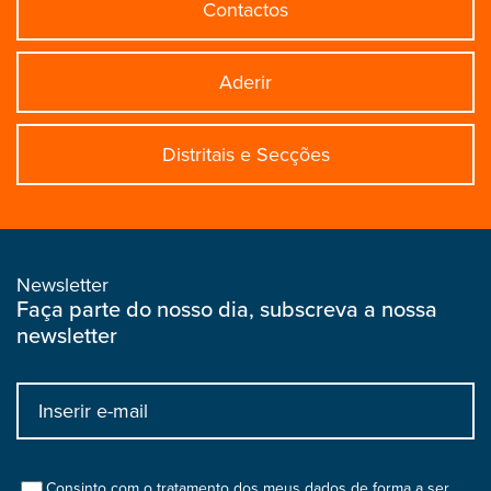
Contactos
Aderir
Distritais e Secções
Newsletter
Faça parte do nosso dia, subscreva a nossa
newsletter
Input
bootstrap
col
Consinto com o tratamento dos meus dados de forma a ser