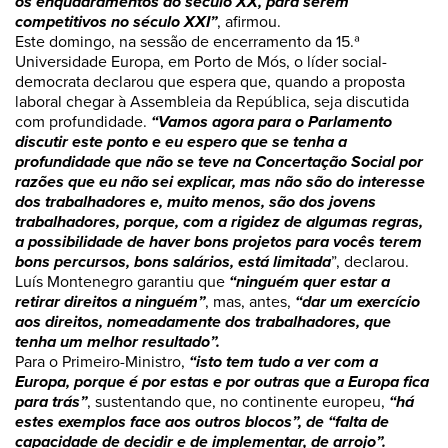
os enquadramentos do século XX, para serem
competitivos no século XXI”
, afirmou.
Este domingo, na sessão de encerramento da 15.ª
Universidade Europa, em Porto de Mós, o líder social-
democrata declarou que espera que, quando a proposta
laboral chegar à Assembleia da República, seja discutida
com profundidade.
“Vamos agora para o Parlamento
discutir este ponto e eu espero que se tenha a
profundidade que não se teve na Concertação Social por
razões que eu não sei explicar, mas não são do interesse
dos trabalhadores e, muito menos, são dos jovens
trabalhadores, porque, com a rigidez de algumas regras,
a possibilidade de haver bons projetos para vocês terem
bons percursos, bons salários, está limitada
”, declarou.
Luís Montenegro garantiu que
“ninguém quer estar a
retirar direitos a ninguém”
, mas, antes,
“dar um exercício
aos direitos, nomeadamente dos trabalhadores, que
tenha um melhor resultado”.
Para o Primeiro-Ministro,
“isto tem tudo a ver com a
Europa, porque é por estas e por outras que a Europa fica
para trás”
, sustentando que, no continente europeu,
“há
estes exemplos face aos outros blocos”, de “falta de
capacidade de decidir e de implementar, de arrojo”.