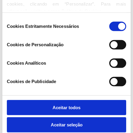
cookies, clicando em “Personalizar”. Para mais 
informação visite a nossa 
Política de Cookies
.
Seleção
Cookies Estritamente Necessários
de
consentimento
Hugo Carneiro
Cookies de Personalização
Cookies Analíticos
Ver Direção do Grupo Parlamentar
Cookies de Publicidade
Conheça o trabalho dos deputados do
PSD.
Aceitar todos
Ver deputados
Aceitar seleção