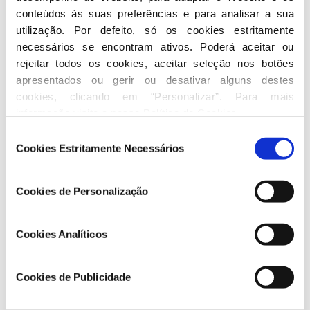
conteúdos às suas preferências e para analisar a sua 
utilização. Por defeito, só os cookies estritamente 
necessários se encontram ativos. Poderá aceitar ou 
rejeitar todos os cookies, aceitar seleção nos botões 
apresentados ou gerir ou desativar alguns destes 
cookies, clicando em “Personalizar”. Para mais 
informação visite a nossa 
Política de Cookies
.
Governo apoia famílias com 25 euros na botija de
Seleção
gás solidária e apoia empresas com desconto
Cookies Estritamente Necessários
de
adicional no gasóleo
consentimento
18 03 2026
Cookies de Personalização
Cookies Analíticos
Grupo Parlamentar
Cookies de Publicidade