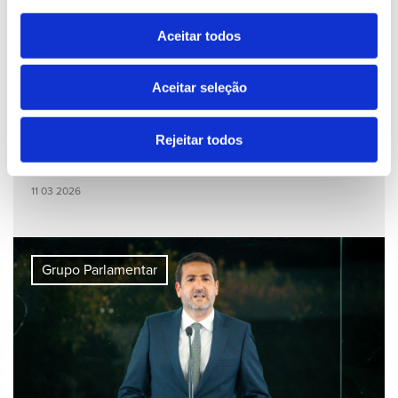
Aceitar todos
Aceitar seleção
Rejeitar todos
Governo é “exemplo de estabilidade” e de “diálogo
político”
11 03 2026
Grupo Parlamentar