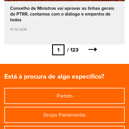
Conselho de Ministros vai aprovar as linhas gerais
do PTRR, contamos com o diálogo e empenho de
todos
19 02 2026
Paginação
Página
1
123
Próxima
atual
página
Está à procura de algo específico?
Partido
Grupo Parlamentar