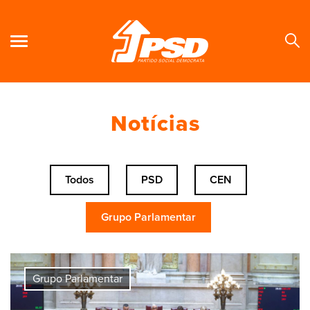
Notícias
Se
Todos
PSD
CEN
Grupo Parlamentar
Grupo Parlamentar